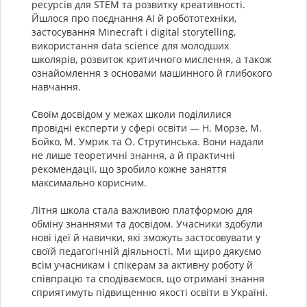
ресурсів для STEM та розвитку креативності.
Йшлося про поєднання AI й робототехніки,
застосування Minecraft і digital storytelling,
використання data science для молодших
школярів, розвиток критичного мислення, а також
ознайомлення з основами машинного й глибокого
навчання.
Своїм досвідом у межах школи поділилися
провідні експерти у сфері освіти — Н. Морзе, М.
Бойко, М. Умрик та О. Струтинська. Вони надали
не лише теоретичні знання, а й практичні
рекомендації, що зробило кожне заняття
максимально корисним.
Літня школа стала важливою платформою для
обміну знаннями та досвідом. Учасники здобули
нові ідеї й навички, які зможуть застосовувати у
своїй педагогічній діяльності. Ми щиро дякуємо
всім учасникам і спікерам за активну роботу й
співпрацю та сподіваємося, що отримані знання
сприятимуть підвищенню якості освіти в Україні.