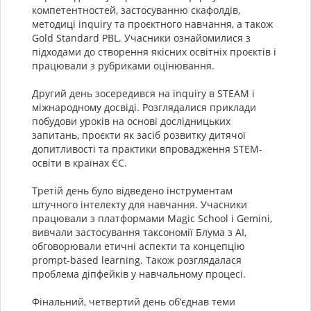
компетентностей, застосуванню скафолдів,
методиці inquiry та проєктного навчання, а також
Gold Standard PBL. Учасники ознайомилися з
підходами до створення якісних освітніх проєктів і
працювали з рубриками оцінювання.
Другий день зосередився на inquiry в STEAM і
міжнародному досвіді. Розглядалися приклади
побудови уроків на основі дослідницьких
запитань, проєкти як засіб розвитку дитячої
допитливості та практики впровадження STEM-
освіти в країнах ЄС.
Третій день було відведено інструментам
штучного інтелекту для навчання. Учасники
працювали з платформами Magic School і Gemini,
вивчали застосування таксономії Блума з AI,
обговорювали етичні аспекти та концепцію
prompt-based learning. Також розглядалася
проблема діпфейків у навчальному процесі.
Фінальний, четвертий день об’єднав теми